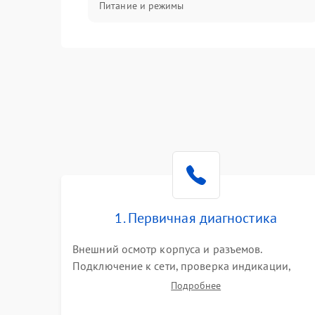
Питание и режимы
Интерфейсы и связь
Температура и эксплуатация
Механические повреждения
Механика
1. Первичная диагностика
Внешний осмотр корпуса и разъемов.
Подключение к сети, проверка индикации,
звуковых сигналов и кодов ошибок. Измерение
Подробнее
входного и выходного напряжения. Оценка