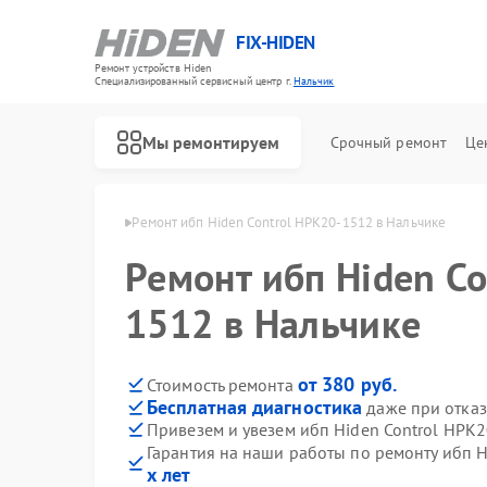
FIX-HIDEN
Ремонт устройств Hiden
Специализированный cервисный центр г.
Нальчик
Мы ремонтируем
Срочный ремонт
Це
бп Hiden в Нальчике
Ремонт ибп Hiden Control HPK20-1512 в Нальчике
Ремонт ибп Hiden Co
1512 в Нальчике
от 380 руб.
Стоимость ремонта
Бесплатная диагностика
даже при отказ
Привезем и увезем ибп Hiden Control HPK
Гарантия на наши работы по ремонту ибп 
х лет