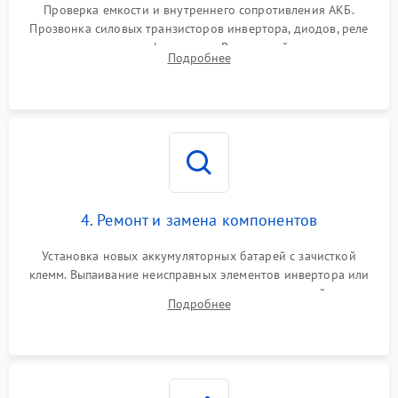
от перегрузок
Проверка емкости и внутреннего сопротивления АКБ.
Прозвонка силовых транзисторов инвертора, диодов, реле
Неисправность системы
переключения и трансформатора. Визуальный поиск вздутых
Подробнее
защиты от короткого
1500 ₽
Подробнее →
конденсаторов и прогаров на печатной плате.
замыкания
Повреждение системы
1000 ₽
Подробнее →
защиты от перегрева
Неисправность системы
защиты от
1500 ₽
Подробнее →
перенапряжения
4. Ремонт и замена компонентов
Установка новых аккумуляторных батарей с зачисткой
клемм. Выпаивание неисправных элементов инвертора или
цепи зарядки и монтаж новых радиодеталей.
Подробнее
Восстановление поврежденных токоведущих дорожек и
замена реле.