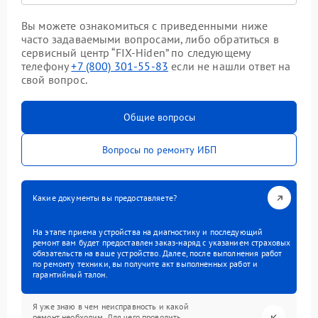
Вы можете ознакомиться с приведенными ниже
часто задаваемыми вопросами, либо обратиться в
сервисный центр “FIX-Hiden” по следующему
телефону
+7 (800) 301-55-83
если не нашли ответ на
свой вопрос.
Общие вопросы
Вопросы по ремонту ИБП
Какие документы вы предоставляете?
На этапе приема устройства на диагностику и последующий
ремонт вам будет предоставлен заказ-наряд с указанием страховых
обязательств на ваше устройство. Далее, после выполнения работ
по ремонту техники, вы получите акт выполненных работ и
гарантийный талон.
Я уже знаю в чем неисправность и какой
ремонт необходим. Для чего проводить