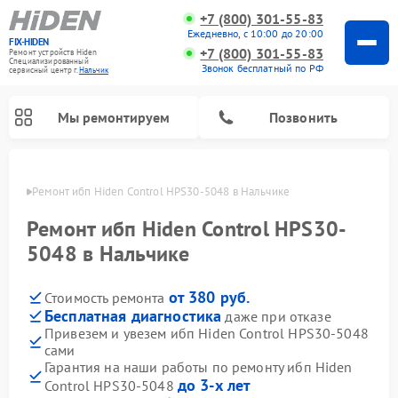
+7 (800) 301-55-83
Ежедневно, с 10:00 до 20:00
FIX-HIDEN
+7 (800) 301-55-83
Ремонт устройств Hiden
Специализированный
Звонок бесплатный по РФ
cервисный центр г.
Нальчик
Мы ремонтируем
Позвонить
ьчике
Ремонт ибп Hiden Control HPS30-5048 в Нальчике
Ремонт ибп Hiden Control HPS30-
5048 в Нальчике
от 380 руб.
Стоимость ремонта
Бесплатная диагностика
даже при отказе
Привезем и увезем ибп Hiden Control HPS30-5048
сами
Гарантия на наши работы по ремонту ибп Hiden
до 3-х лет
Control HPS30-5048