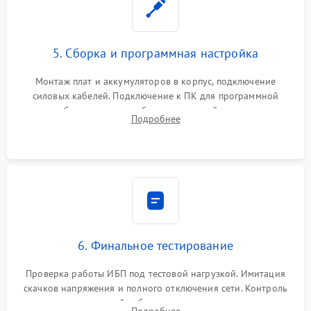
5. Сборка и программная настройка
Монтаж плат и аккумуляторов в корпус, подключение
силовых кабелей. Подключение к ПК для программной
калибровки констант батареи, настройки порогов
Подробнее
срабатывания AVR и сброса счетчиков старения АКБ.
6. Финальное тестирование
Проверка работы ИБП под тестовой нагрузкой. Имитация
скачков напряжения и полного отключения сети. Контроль
времени автономной работы, температурного режима и