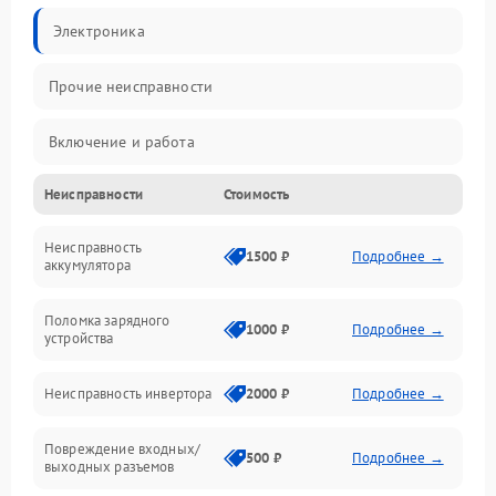
Электроника
Прочие неисправности
Включение и работа
Неисправности
Стоимость
Работа с нагрузкой
Неисправность
Звук и индикация
1500 ₽
Подробнее →
аккумулятора
Питание и режимы
Поломка зарядного
1000 ₽
Подробнее →
устройства
Интерфейсы и связь
Неисправность инвертора
2000 ₽
Подробнее →
Температура и эксплуатация
Повреждение входных/
500 ₽
Подробнее →
выходных разъемов
Механические повреждения