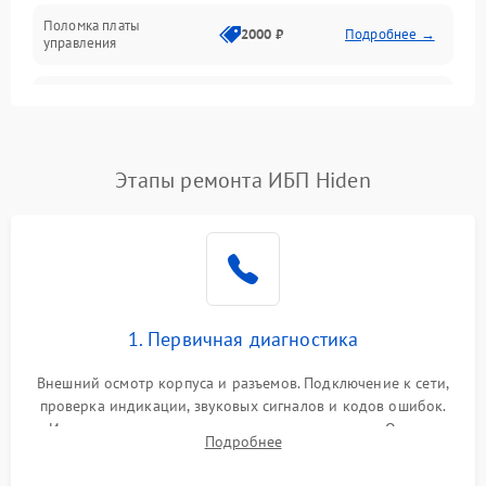
Поломка платы
Механика
2000 ₽
Подробнее →
управления
Неисправность
3000 ₽
Подробнее →
трансформатора
Повреждение
Этапы ремонта ИБП Hiden
500 ₽
Подробнее →
конденсаторов
Поломка предохранителя
100 ₽
Подробнее →
Неисправность системы
1000 ₽
Подробнее →
охлаждения
1. Первичная диагностика
Неисправность
500 ₽
Подробнее →
Внешний осмотр корпуса и разъемов. Подключение к сети,
индикаторов
проверка индикации, звуковых сигналов и кодов ошибок.
Измерение входного и выходного напряжения. Оценка
Поломка фильтров
Подробнее
1000 ₽
Подробнее →
реакции ИБП на отключение основного питания без
(EMI/EMC)
нагрузки.