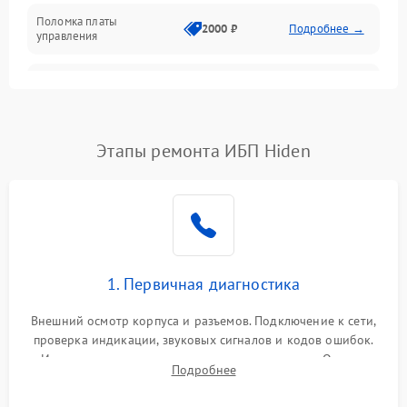
Поломка платы
Механика
2000 ₽
Подробнее →
управления
Неисправность
3000 ₽
Подробнее →
трансформатора
Повреждение
Этапы ремонта ИБП Hiden
500 ₽
Подробнее →
конденсаторов
Поломка предохранителя
100 ₽
Подробнее →
Неисправность системы
1000 ₽
Подробнее →
охлаждения
1. Первичная диагностика
Неисправность
500 ₽
Подробнее →
Внешний осмотр корпуса и разъемов. Подключение к сети,
индикаторов
проверка индикации, звуковых сигналов и кодов ошибок.
Измерение входного и выходного напряжения. Оценка
Поломка фильтров
Подробнее
1000 ₽
Подробнее →
реакции ИБП на отключение основного питания без
(EMI/EMC)
нагрузки.