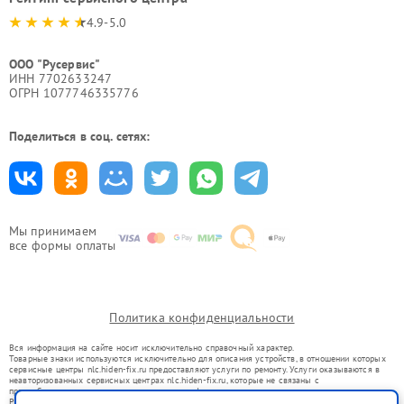
4.9-5.0
ООО "Русервис"
ИНН 7702633247
ОГРН 1077746335776
Поделиться в соц. сетях:
Мы принимаем
все формы оплаты
Политика конфиденциальности
Вся информация на сайте носит исключительно справочный характер.
Товарные знаки используются исключительно для описания устройств, в отношении которых
сервисные центры nlc.hiden-fix.ru предоставляют услуги по ремонту. Услуги оказываются в
неавторизованных сервисных центрах nlc.hiden-fix.ru, которые не связаны с
правообладателями товарных знаков или их официальными представителями.
Ремонт осуществляется для устройств, уже введенных в гражданский оборот в соответствии