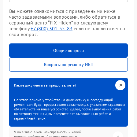
Вы можете ознакомиться с приведенными ниже
часто задаваемыми вопросами, либо обратиться в
сервисный центр “FIX-Hiden” по следующему
телефону
+7 (800) 301-55-83
если не нашли ответ на
свой вопрос.
Общие вопросы
Вопросы по ремонту ИБП
Какие документы вы предоставляете?
На этапе приема устройства на диагностику и последующий
ремонт вам будет предоставлен заказ-наряд с указанием страховых
обязательств на ваше устройство. Далее, после выполнения работ
по ремонту техники, вы получите акт выполненных работ и
гарантийный талон.
Я уже знаю в чем неисправность и какой
ремонт необходим. Для чего проводить