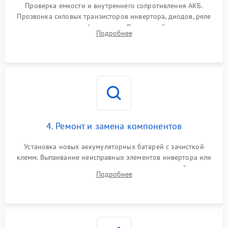
от перегрузок
Проверка емкости и внутреннего сопротивления АКБ.
Прозвонка силовых транзисторов инвертора, диодов, реле
Неисправность системы
переключения и трансформатора. Визуальный поиск вздутых
Подробнее
защиты от короткого
1500 ₽
Подробнее →
конденсаторов и прогаров на печатной плате.
замыкания
Повреждение системы
1000 ₽
Подробнее →
защиты от перегрева
Неисправность системы
защиты от
1500 ₽
Подробнее →
перенапряжения
4. Ремонт и замена компонентов
Установка новых аккумуляторных батарей с зачисткой
клемм. Выпаивание неисправных элементов инвертора или
цепи зарядки и монтаж новых радиодеталей.
Подробнее
Восстановление поврежденных токоведущих дорожек и
замена реле.