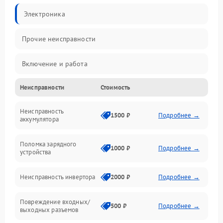
Электроника
Прочие неисправности
Включение и работа
Неисправности
Стоимость
Работа с нагрузкой
Неисправность
Звук и индикация
1500 ₽
Подробнее →
аккумулятора
Питание и режимы
Поломка зарядного
1000 ₽
Подробнее →
устройства
Интерфейсы и связь
Неисправность инвертора
2000 ₽
Подробнее →
Температура и эксплуатация
Повреждение входных/
500 ₽
Подробнее →
выходных разъемов
Механические повреждения