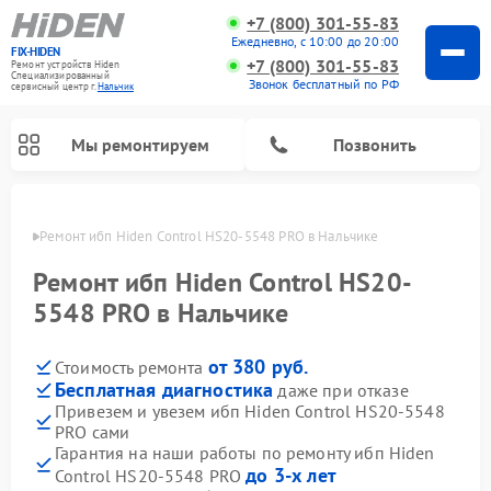
+7 (800) 301-55-83
Ежедневно, с 10:00 до 20:00
FIX-HIDEN
+7 (800) 301-55-83
Ремонт устройств Hiden
Специализированный
Звонок бесплатный по РФ
cервисный центр г.
Нальчик
Мы ремонтируем
Позвонить
ьчике
Ремонт ибп Hiden Control HS20-5548 PRO в Нальчике
Ремонт ибп Hiden Control HS20-
5548 PRO в Нальчике
от 380 руб.
Стоимость ремонта
Бесплатная диагностика
даже при отказе
Привезем и увезем ибп Hiden Control HS20-5548
PRO сами
Гарантия на наши работы по ремонту ибп Hiden
до 3-х лет
Control HS20-5548 PRO