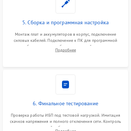
5. Сборка и программная настройка
Монтаж плат и аккумуляторов в корпус, подключение
силовых кабелей. Подключение к ПК для программной
калибровки констант батареи, настройки порогов
Подробнее
срабатывания AVR и сброса счетчиков старения АКБ.
6. Финальное тестирование
Проверка работы ИБП под тестовой нагрузкой. Имитация
скачков напряжения и полного отключения сети. Контроль
времени автономной работы, температурного режима и