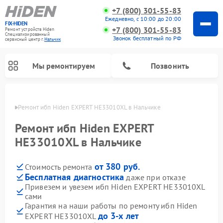
+7 (800) 301-55-83
Ежедневно, с 10:00 до 20:00
FIX-HIDEN
+7 (800) 301-55-83
Ремонт устройств Hiden
Специализированный
Звонок бесплатный по РФ
cервисный центр г.
Нальчик
Мы ремонтируем
Позвонить
ьчике
Ремонт ибп Hiden EXPERT HE33010XL в Нальчике
Ремонт ибп Hiden EXPERT
HE33010XL в Нальчике
от 380 руб.
Стоимость ремонта
Бесплатная диагностика
даже при отказе
Привезем и увезем ибп Hiden EXPERT HE33010XL
сами
Гарантия на наши работы по ремонту ибп Hiden
до 3-х лет
EXPERT HE33010XL