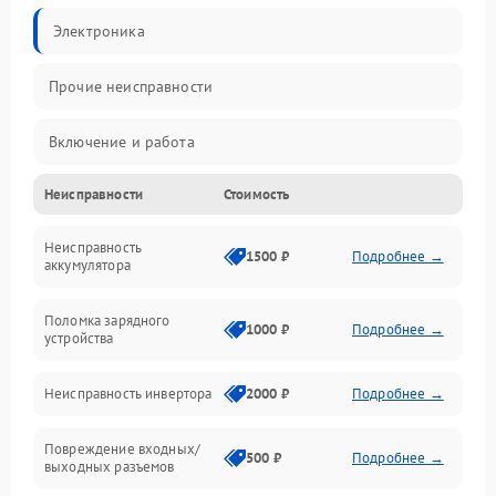
Электроника
Прочие неисправности
Включение и работа
Неисправности
Стоимость
Работа с нагрузкой
Неисправность
Звук и индикация
1500 ₽
Подробнее →
аккумулятора
Питание и режимы
Поломка зарядного
1000 ₽
Подробнее →
устройства
Интерфейсы и связь
Неисправность инвертора
2000 ₽
Подробнее →
Температура и эксплуатация
Повреждение входных/
500 ₽
Подробнее →
выходных разъемов
Механические повреждения