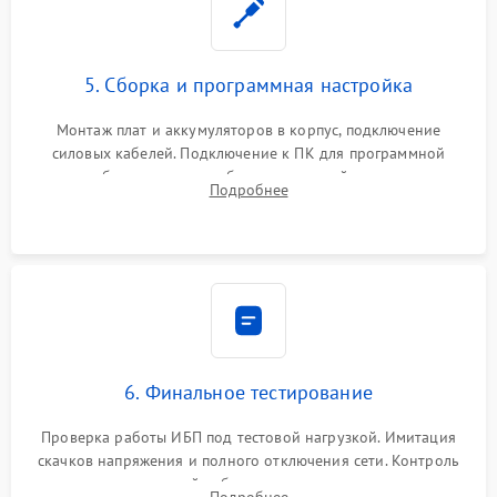
5. Сборка и программная настройка
Монтаж плат и аккумуляторов в корпус, подключение
силовых кабелей. Подключение к ПК для программной
калибровки констант батареи, настройки порогов
Подробнее
срабатывания AVR и сброса счетчиков старения АКБ.
6. Финальное тестирование
Проверка работы ИБП под тестовой нагрузкой. Имитация
скачков напряжения и полного отключения сети. Контроль
времени автономной работы, температурного режима и