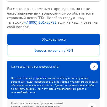
Вы можете ознакомиться с приведенными ниже
часто задаваемыми вопросами, либо обратиться в
сервисный центр “FIX-Hiden” по следующему
телефону
+7 (800) 301-55-83
если не нашли ответ на
свой вопрос.
Общие вопросы
Вопросы по ремонту ИБП
Какие документы вы предоставляете?
На этапе приема устройства на диагностику и последующий
ремонт вам будет предоставлен заказ-наряд с указанием страховых
обязательств на ваше устройство. Далее, после выполнения работ
по ремонту техники, вы получите акт выполненных работ и
гарантийный талон.
Я уже знаю в чем неисправность и какой
ремонт необходим. Для чего проводить