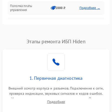
Поломка платы
Механика
2000 ₽
Подробнее →
управления
Неисправность
3000 ₽
Подробнее →
трансформатора
Повреждение
Этапы ремонта ИБП Hiden
500 ₽
Подробнее →
конденсаторов
Поломка предохранителя
100 ₽
Подробнее →
Неисправность системы
1000 ₽
Подробнее →
охлаждения
1. Первичная диагностика
Неисправность
500 ₽
Подробнее →
Внешний осмотр корпуса и разъемов. Подключение к сети,
индикаторов
проверка индикации, звуковых сигналов и кодов ошибок.
Измерение входного и выходного напряжения. Оценка
Поломка фильтров
Подробнее
1000 ₽
Подробнее →
реакции ИБП на отключение основного питания без
(EMI/EMC)
нагрузки.