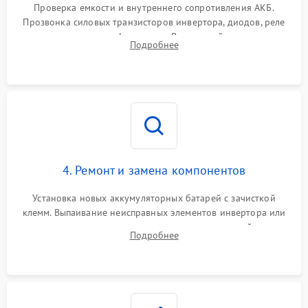
от перегрузок
Проверка емкости и внутреннего сопротивления АКБ.
Прозвонка силовых транзисторов инвертора, диодов, реле
Неисправность системы
переключения и трансформатора. Визуальный поиск вздутых
Подробнее
защиты от короткого
1500 ₽
Подробнее →
конденсаторов и прогаров на печатной плате.
замыкания
Повреждение системы
1000 ₽
Подробнее →
защиты от перегрева
Неисправность системы
защиты от
1500 ₽
Подробнее →
перенапряжения
4. Ремонт и замена компонентов
Установка новых аккумуляторных батарей с зачисткой
клемм. Выпаивание неисправных элементов инвертора или
цепи зарядки и монтаж новых радиодеталей.
Подробнее
Восстановление поврежденных токоведущих дорожек и
замена реле.