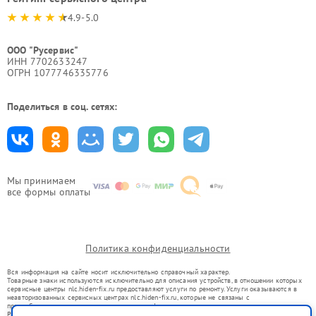
4.9-5.0
ООО "Русервис"
ИНН 7702633247
ОГРН 1077746335776
Поделиться в соц. сетях:
Мы принимаем
все формы оплаты
Политика конфиденциальности
Вся информация на сайте носит исключительно справочный характер.
Товарные знаки используются исключительно для описания устройств, в отношении которых
сервисные центры nlc.hiden-fix.ru предоставляют услуги по ремонту. Услуги оказываются в
неавторизованных сервисных центрах nlc.hiden-fix.ru, которые не связаны с
правообладателями товарных знаков или их официальными представителями.
Ремонт осуществляется для устройств, уже введенных в гражданский оборот в соответствии