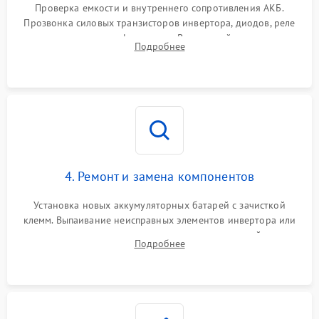
от перегрузок
Проверка емкости и внутреннего сопротивления АКБ.
Прозвонка силовых транзисторов инвертора, диодов, реле
Неисправность системы
переключения и трансформатора. Визуальный поиск вздутых
Подробнее
защиты от короткого
1500 ₽
Подробнее →
конденсаторов и прогаров на печатной плате.
замыкания
Повреждение системы
1000 ₽
Подробнее →
защиты от перегрева
Неисправность системы
защиты от
1500 ₽
Подробнее →
перенапряжения
4. Ремонт и замена компонентов
Установка новых аккумуляторных батарей с зачисткой
клемм. Выпаивание неисправных элементов инвертора или
цепи зарядки и монтаж новых радиодеталей.
Подробнее
Восстановление поврежденных токоведущих дорожек и
замена реле.