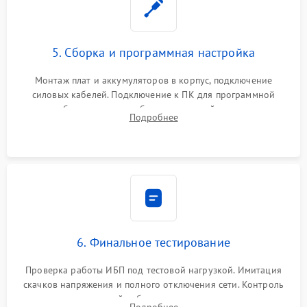
5. Сборка и программная настройка
Монтаж плат и аккумуляторов в корпус, подключение
силовых кабелей. Подключение к ПК для программной
калибровки констант батареи, настройки порогов
Подробнее
срабатывания AVR и сброса счетчиков старения АКБ.
6. Финальное тестирование
Проверка работы ИБП под тестовой нагрузкой. Имитация
скачков напряжения и полного отключения сети. Контроль
времени автономной работы, температурного режима и