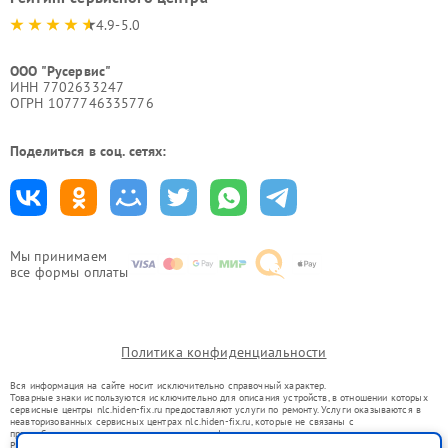
4.9-5.0
ООО "Русервис"
ИНН 7702633247
ОГРН 1077746335776
Поделиться в соц. сетях:
Мы принимаем
все формы оплаты
Политика конфиденциальности
Вся информация на сайте носит исключительно справочный характер.
Товарные знаки используются исключительно для описания устройств, в отношении которых
сервисные центры nlc.hiden-fix.ru предоставляют услуги по ремонту. Услуги оказываются в
неавторизованных сервисных центрах nlc.hiden-fix.ru, которые не связаны с
правообладателями товарных знаков или их официальными представителями.
Ремонт осуществляется для устройств, уже введенных в гражданский оборот в соответствии