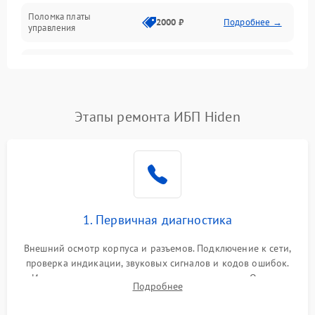
Поломка платы
Механика
2000 ₽
Подробнее →
управления
Неисправность
3000 ₽
Подробнее →
трансформатора
Повреждение
Этапы ремонта ИБП Hiden
500 ₽
Подробнее →
конденсаторов
Поломка предохранителя
100 ₽
Подробнее →
Неисправность системы
1000 ₽
Подробнее →
охлаждения
1. Первичная диагностика
Неисправность
500 ₽
Подробнее →
Внешний осмотр корпуса и разъемов. Подключение к сети,
индикаторов
проверка индикации, звуковых сигналов и кодов ошибок.
Измерение входного и выходного напряжения. Оценка
Поломка фильтров
Подробнее
1000 ₽
Подробнее →
реакции ИБП на отключение основного питания без
(EMI/EMC)
нагрузки.