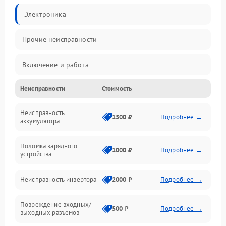
Электроника
Прочие неисправности
Включение и работа
Неисправности
Стоимость
Работа с нагрузкой
Неисправность
Звук и индикация
1500 ₽
Подробнее →
аккумулятора
Питание и режимы
Поломка зарядного
1000 ₽
Подробнее →
устройства
Интерфейсы и связь
Неисправность инвертора
2000 ₽
Подробнее →
Температура и эксплуатация
Повреждение входных/
500 ₽
Подробнее →
выходных разъемов
Механические повреждения