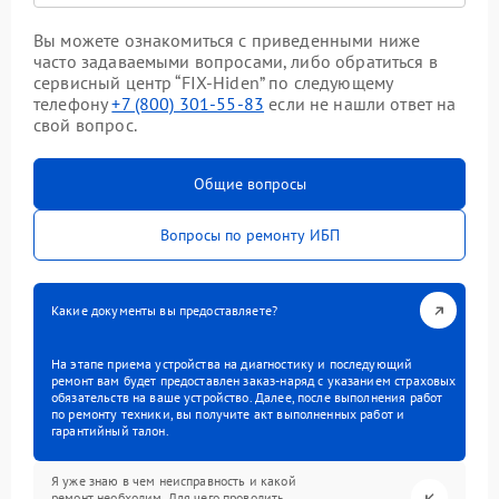
Вы можете ознакомиться с приведенными ниже
часто задаваемыми вопросами, либо обратиться в
сервисный центр “FIX-Hiden” по следующему
телефону
+7 (800) 301-55-83
если не нашли ответ на
свой вопрос.
Общие вопросы
Вопросы по ремонту ИБП
Какие документы вы предоставляете?
На этапе приема устройства на диагностику и последующий
ремонт вам будет предоставлен заказ-наряд с указанием страховых
обязательств на ваше устройство. Далее, после выполнения работ
по ремонту техники, вы получите акт выполненных работ и
гарантийный талон.
Я уже знаю в чем неисправность и какой
ремонт необходим. Для чего проводить