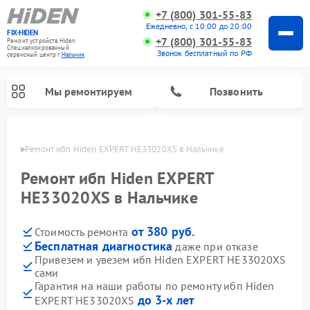
+7 (800) 301-55-83
Ежедневно, с 10:00 до 20:00
FIX-HIDEN
+7 (800) 301-55-83
Ремонт устройств Hiden
Специализированный
Звонок бесплатный по РФ
cервисный центр г.
Нальчик
Мы ремонтируем
Позвонить
ьчике
Ремонт ибп Hiden EXPERT HE33020XS в Нальчике
Ремонт ибп Hiden EXPERT
HE33020XS в Нальчике
от 380 руб.
Стоимость ремонта
Бесплатная диагностика
даже при отказе
Привезем и увезем ибп Hiden EXPERT HE33020XS
сами
Гарантия на наши работы по ремонту ибп Hiden
до 3-х лет
EXPERT HE33020XS