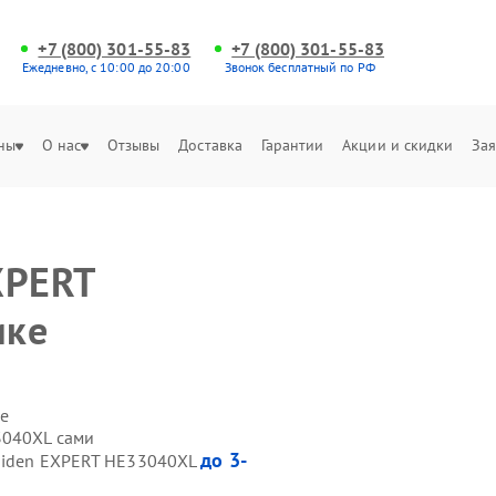
+7 (800) 301-55-83
+7 (800) 301-55-83
Ежедневно, с 10:00 до 20:00
Звонок бесплатный по РФ
ны
О нас
Отзывы
Доставка
Гарантии
Акции и скидки
Зая
XPERT
ике
е
3040XL сами
до 3-
 Hiden EXPERT HE33040XL