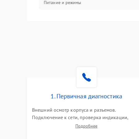
Питание и режимы
Интерфейсы и связь
Температура и эксплуатация
Механические повреждения
Механика
1. Первичная диагностика
Внешний осмотр корпуса и разъемов.
Подключение к сети, проверка индикации,
звуковых сигналов и кодов ошибок. Измерение
Подробнее
входного и выходного напряжения. Оценка