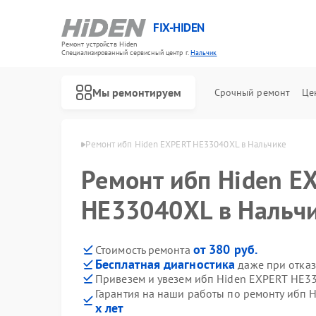
FIX-HIDEN
Ремонт устройств Hiden
Специализированный cервисный центр г.
Нальчик
Мы ремонтируем
Срочный ремонт
Це
бп Hiden в Нальчике
Ремонт ибп Hiden EXPERT HE33040XL в Нальчике
Ремонт ибп Hiden E
HE33040XL в Нальч
от 380 руб.
Стоимость ремонта
Бесплатная диагностика
даже при отказ
Привезем и увезем ибп Hiden EXPERT HE3
Гарантия на наши работы по ремонту ибп
х лет