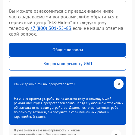
Вы можете ознакомиться с приведенными ниже
часто задаваемыми вопросами, либо обратиться в
сервисный центр “FIX-Hiden” по следующему
телефону
+7 (800) 301-55-83
если не нашли ответ на
свой вопрос.
Общие вопросы
Вопросы по ремонту ИБП
Какие документы вы предоставляете?
На этапе приема устройства на диагностику и последующий
ремонт вам будет предоставлен заказ-наряд с указанием страховых
обязательств на ваше устройство. Далее, после выполнения работ
по ремонту техники, вы получите акт выполненных работ и
гарантийный талон.
Я уже знаю в чем неисправность и какой
ремонт необходим. Для чего проводить