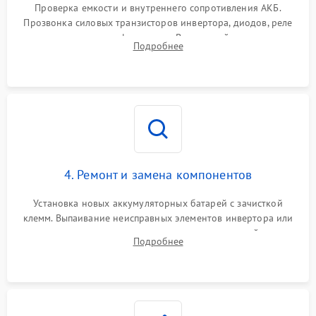
от перегрузок
Проверка емкости и внутреннего сопротивления АКБ.
Прозвонка силовых транзисторов инвертора, диодов, реле
Неисправность системы
переключения и трансформатора. Визуальный поиск вздутых
Подробнее
защиты от короткого
1500 ₽
Подробнее →
конденсаторов и прогаров на печатной плате.
замыкания
Повреждение системы
1000 ₽
Подробнее →
защиты от перегрева
Неисправность системы
защиты от
1500 ₽
Подробнее →
перенапряжения
4. Ремонт и замена компонентов
Установка новых аккумуляторных батарей с зачисткой
клемм. Выпаивание неисправных элементов инвертора или
цепи зарядки и монтаж новых радиодеталей.
Подробнее
Восстановление поврежденных токоведущих дорожек и
замена реле.