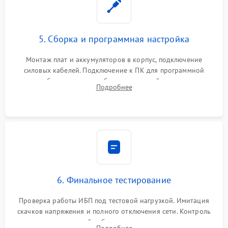
5. Сборка и программная настройка
Монтаж плат и аккумуляторов в корпус, подключение
силовых кабелей. Подключение к ПК для программной
калибровки констант батареи, настройки порогов
Подробнее
срабатывания AVR и сброса счетчиков старения АКБ.
6. Финальное тестирование
Проверка работы ИБП под тестовой нагрузкой. Имитация
скачков напряжения и полного отключения сети. Контроль
времени автономной работы, температурного режима и