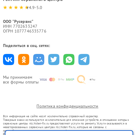
4.9-5.0
ООО "Русервис"
ИНН 7702633247
ОГРН 1077746335776
Поделиться в соц. сетях:
Мы принимаем
все формы оплаты
Политика конфиденциальности
Вся информация на сайте носит исключительно справочный характер.
Товарные знаки используются исключительно для описания устройств, в отношении которых
сервисные центры nlc.hiden-fix.ru предоставляют услуги по ремонту. Услуги оказываются в
неавторизованных сервисных центрах nlc.hiden-fix.ru, которые не связаны с
правообладателями товарных знаков или их официальными представителями.
Ремонт осуществляется для устройств, уже введенных в гражданский оборот в соответствии