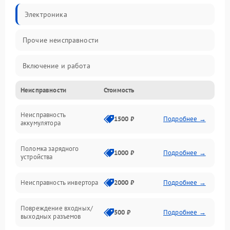
Электроника
Прочие неисправности
Включение и работа
Неисправности
Стоимость
Работа с нагрузкой
Неисправность
Звук и индикация
1500 ₽
Подробнее →
аккумулятора
Питание и режимы
Поломка зарядного
1000 ₽
Подробнее →
устройства
Интерфейсы и связь
Неисправность инвертора
2000 ₽
Подробнее →
Температура и эксплуатация
Повреждение входных/
500 ₽
Подробнее →
выходных разъемов
Механические повреждения