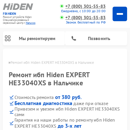
+7 (800) 301-55-83
Ежедневно, с 10:00 до 20:00
FIX-HIDEN
+7 (800) 301-55-83
Ремонт устройств Hiden
Специализированный
Звонок бесплатный по РФ
cервисный центр г.
Нальчик
Мы ремонтируем
Позвонить
ьчике
Ремонт ибп Hiden EXPERT HE33040XS в Нальчике
Ремонт ибп Hiden EXPERT
HE33040XS в Нальчике
от 380 руб.
Стоимость ремонта
Бесплатная диагностика
даже при отказе
Привезем и увезем ибп Hiden EXPERT HE33040XS
сами
Гарантия на наши работы по ремонту ибп Hiden
до 3-х лет
EXPERT HE33040XS