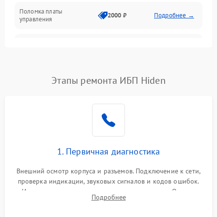
Поломка платы
Механика
2000 ₽
Подробнее →
управления
Неисправность
3000 ₽
Подробнее →
трансформатора
Повреждение
Этапы ремонта ИБП Hiden
500 ₽
Подробнее →
конденсаторов
Поломка предохранителя
100 ₽
Подробнее →
Неисправность системы
1000 ₽
Подробнее →
охлаждения
1. Первичная диагностика
Неисправность
500 ₽
Подробнее →
Внешний осмотр корпуса и разъемов. Подключение к сети,
индикаторов
проверка индикации, звуковых сигналов и кодов ошибок.
Измерение входного и выходного напряжения. Оценка
Поломка фильтров
Подробнее
1000 ₽
Подробнее →
реакции ИБП на отключение основного питания без
(EMI/EMC)
нагрузки.