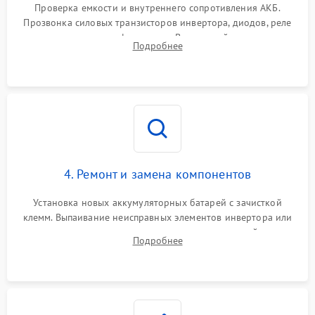
от перегрузок
Проверка емкости и внутреннего сопротивления АКБ.
Прозвонка силовых транзисторов инвертора, диодов, реле
Неисправность системы
переключения и трансформатора. Визуальный поиск вздутых
Подробнее
защиты от короткого
1500 ₽
Подробнее →
конденсаторов и прогаров на печатной плате.
замыкания
Повреждение системы
1000 ₽
Подробнее →
защиты от перегрева
Неисправность системы
защиты от
1500 ₽
Подробнее →
перенапряжения
4. Ремонт и замена компонентов
Установка новых аккумуляторных батарей с зачисткой
клемм. Выпаивание неисправных элементов инвертора или
цепи зарядки и монтаж новых радиодеталей.
Подробнее
Восстановление поврежденных токоведущих дорожек и
замена реле.