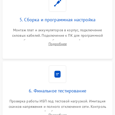
5. Сборка и программная настройка
Монтаж плат и аккумуляторов в корпус, подключение
силовых кабелей. Подключение к ПК для программной
калибровки констант батареи, настройки порогов
Подробнее
срабатывания AVR и сброса счетчиков старения АКБ.
6. Финальное тестирование
Проверка работы ИБП под тестовой нагрузкой. Имитация
скачков напряжения и полного отключения сети. Контроль
времени автономной работы, температурного режима и