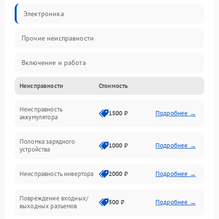
Электроника
Прочие неисправности
Включение и работа
Неисправности
Стоимость
Работа с нагрузкой
Неисправность
Звук и индикация
1500 ₽
Подробнее →
аккумулятора
Питание и режимы
Поломка зарядного
1000 ₽
Подробнее →
устройства
Интерфейсы и связь
Неисправность инвертора
2000 ₽
Подробнее →
Температура и эксплуатация
Повреждение входных/
500 ₽
Подробнее →
выходных разъемов
Механические повреждения