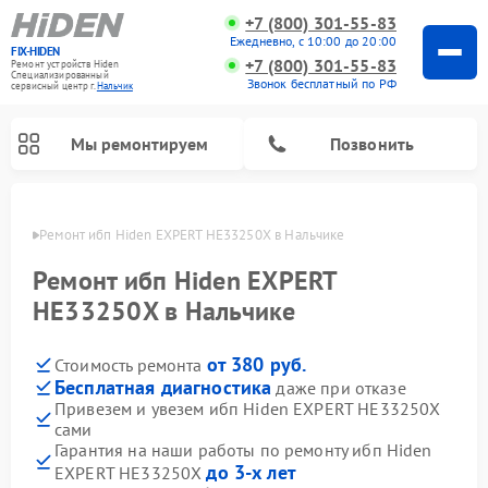
+7 (800) 301-55-83
Ежедневно, с 10:00 до 20:00
FIX-HIDEN
+7 (800) 301-55-83
Ремонт устройств Hiden
Специализированный
Звонок бесплатный по РФ
cервисный центр г.
Нальчик
Мы ремонтируем
Позвонить
ьчике
Ремонт ибп Hiden EXPERT HE33250X в Нальчике
Ремонт ибп Hiden EXPERT
HE33250X в Нальчике
от 380 руб.
Стоимость ремонта
Бесплатная диагностика
даже при отказе
Привезем и увезем ибп Hiden EXPERT HE33250X
сами
Гарантия на наши работы по ремонту ибп Hiden
до 3-х лет
EXPERT HE33250X