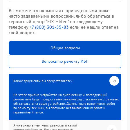
Вы можете ознакомиться с приведенными ниже
часто задаваемыми вопросами, либо обратиться в
сервисный центр “FIX-Hiden” по следующему
телефону
+7 (800) 301-55-83
если не нашли ответ на
свой вопрос.
Общие вопросы
Вопросы по ремонту ИБП
Какие документы вы предоставляете?
На этапе приема устройства на диагностику и последующий
ремонт вам будет предоставлен заказ-наряд с указанием страховых
обязательств на ваше устройство. Далее, после выполнения работ
по ремонту техники, вы получите акт выполненных работ и
гарантийный талон.
Я уже знаю в чем неисправность и какой
ремонт необходим. Для чего проводить