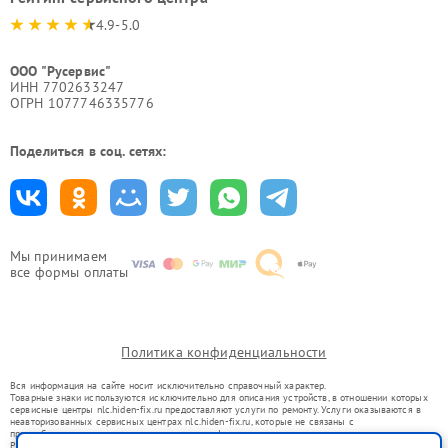
4.9-5.0
ООО "Русервис"
ИНН 7702633247
ОГРН 1077746335776
Поделиться в соц. сетях:
Мы принимаем
все формы оплаты
Политика конфиденциальности
Вся информация на сайте носит исключительно справочный характер.
Товарные знаки используются исключительно для описания устройств, в отношении которых
сервисные центры nlc.hiden-fix.ru предоставляют услуги по ремонту. Услуги оказываются в
неавторизованных сервисных центрах nlc.hiden-fix.ru, которые не связаны с
правообладателями товарных знаков или их официальными представителями.
Ремонт осуществляется для устройств, уже введенных в гражданский оборот в соответствии