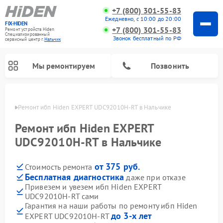
+7 (800) 301-55-83
Ежедневно, с 10:00 до 20:00
FIX-HIDEN
+7 (800) 301-55-83
Ремонт устройств Hiden
Специализированный
Звонок бесплатный по РФ
cервисный центр г.
Нальчик
Мы ремонтируем
Позвонить
ьчике
Ремонт ибп Hiden EXPERT UDC92010H-RT в Нальчике
Ремонт ибп Hiden EXPERT
UDC92010H-RT в Нальчике
от 375 руб.
Стоимость ремонта
Бесплатная диагностика
даже при отказе
Привезем и увезем ибп Hiden EXPERT
UDC92010H-RT сами
Гарантия на наши работы по ремонту ибп Hiden
до 3-х лет
EXPERT UDC92010H-RT