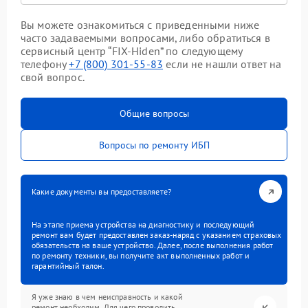
Вы можете ознакомиться с приведенными ниже
часто задаваемыми вопросами, либо обратиться в
сервисный центр “FIX-Hiden” по следующему
телефону
+7 (800) 301-55-83
если не нашли ответ на
свой вопрос.
Общие вопросы
Вопросы по ремонту ИБП
Какие документы вы предоставляете?
На этапе приема устройства на диагностику и последующий
ремонт вам будет предоставлен заказ-наряд с указанием страховых
обязательств на ваше устройство. Далее, после выполнения работ
по ремонту техники, вы получите акт выполненных работ и
гарантийный талон.
Я уже знаю в чем неисправность и какой
ремонт необходим. Для чего проводить