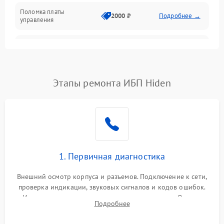
Поломка платы
Механика
2000 ₽
Подробнее →
управления
Неисправность
3000 ₽
Подробнее →
трансформатора
Повреждение
Этапы ремонта ИБП Hiden
500 ₽
Подробнее →
конденсаторов
Поломка предохранителя
100 ₽
Подробнее →
Неисправность системы
1000 ₽
Подробнее →
охлаждения
1. Первичная диагностика
Неисправность
500 ₽
Подробнее →
Внешний осмотр корпуса и разъемов. Подключение к сети,
индикаторов
проверка индикации, звуковых сигналов и кодов ошибок.
Измерение входного и выходного напряжения. Оценка
Поломка фильтров
Подробнее
1000 ₽
Подробнее →
реакции ИБП на отключение основного питания без
(EMI/EMC)
нагрузки.