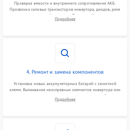
от перегрузок
Проверка емкости и внутреннего сопротивления АКБ.
Прозвонка силовых транзисторов инвертора, диодов, реле
Неисправность системы
переключения и трансформатора. Визуальный поиск вздутых
Подробнее
защиты от короткого
1500 ₽
Подробнее →
конденсаторов и прогаров на печатной плате.
замыкания
Повреждение системы
1000 ₽
Подробнее →
защиты от перегрева
Неисправность системы
защиты от
1500 ₽
Подробнее →
перенапряжения
4. Ремонт и замена компонентов
Установка новых аккумуляторных батарей с зачисткой
клемм. Выпаивание неисправных элементов инвертора или
цепи зарядки и монтаж новых радиодеталей.
Подробнее
Восстановление поврежденных токоведущих дорожек и
замена реле.