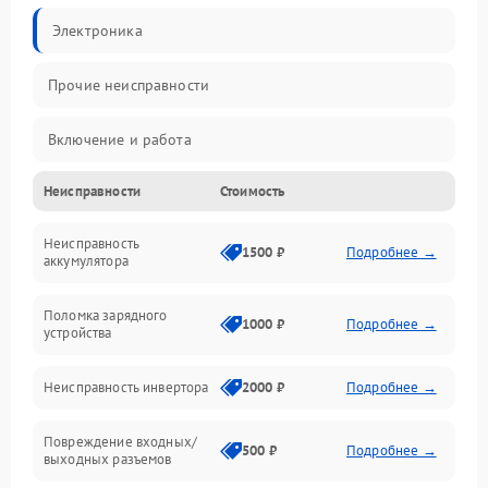
Электроника
Прочие неисправности
Включение и работа
Неисправности
Стоимость
Работа с нагрузкой
Неисправность
Звук и индикация
1500 ₽
Подробнее →
аккумулятора
Питание и режимы
Поломка зарядного
1000 ₽
Подробнее →
устройства
Интерфейсы и связь
Неисправность инвертора
2000 ₽
Подробнее →
Температура и эксплуатация
Повреждение входных/
500 ₽
Подробнее →
выходных разъемов
Механические повреждения