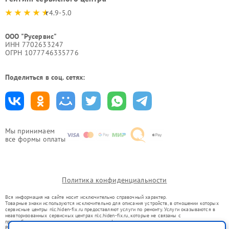
4.9-5.0
ООО "Русервис"
ИНН 7702633247
ОГРН 1077746335776
Поделиться в соц. сетях:
Мы принимаем
все формы оплаты
Политика конфиденциальности
Вся информация на сайте носит исключительно справочный характер.
Товарные знаки используются исключительно для описания устройств, в отношении которых
сервисные центры nlc.hiden-fix.ru предоставляют услуги по ремонту. Услуги оказываются в
неавторизованных сервисных центрах nlc.hiden-fix.ru, которые не связаны с
правообладателями товарных знаков или их официальными представителями.
Ремонт осуществляется для устройств, уже введенных в гражданский оборот в соответствии