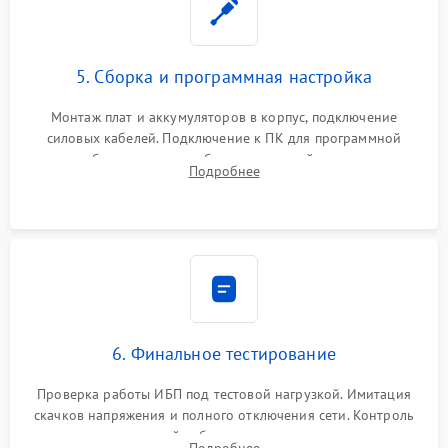
5. Сборка и программная настройка
Монтаж плат и аккумуляторов в корпус, подключение
силовых кабелей. Подключение к ПК для программной
калибровки констант батареи, настройки порогов
Подробнее
срабатывания AVR и сброса счетчиков старения АКБ.
6. Финальное тестирование
Проверка работы ИБП под тестовой нагрузкой. Имитация
скачков напряжения и полного отключения сети. Контроль
времени автономной работы, температурного режима и