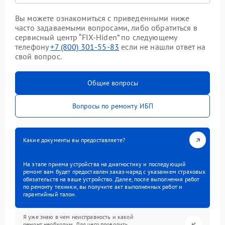
Вы можете ознакомиться с приведенными ниже
часто задаваемыми вопросами, либо обратиться в
сервисный центр “FIX-Hiden” по следующему
телефону
+7 (800) 301-55-83
если не нашли ответ на
свой вопрос.
Общие вопросы
Вопросы по ремонту ИБП
Какие документы вы предоставляете?
На этапе приема устройства на диагностику и последующий
ремонт вам будет предоставлен заказ-наряд с указанием страховых
обязательств на ваше устройство. Далее, после выполнения работ
по ремонту техники, вы получите акт выполненных работ и
гарантийный талон.
Я уже знаю в чем неисправность и какой
ремонт необходим. Для чего проводить