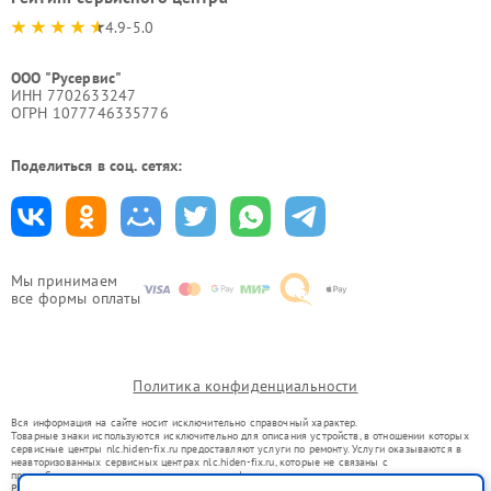
4.9-5.0
ООО "Русервис"
ИНН 7702633247
ОГРН 1077746335776
Поделиться в соц. сетях:
Мы принимаем
все формы оплаты
Политика конфиденциальности
Вся информация на сайте носит исключительно справочный характер.
Товарные знаки используются исключительно для описания устройств, в отношении которых
сервисные центры nlc.hiden-fix.ru предоставляют услуги по ремонту. Услуги оказываются в
неавторизованных сервисных центрах nlc.hiden-fix.ru, которые не связаны с
правообладателями товарных знаков или их официальными представителями.
Ремонт осуществляется для устройств, уже введенных в гражданский оборот в соответствии