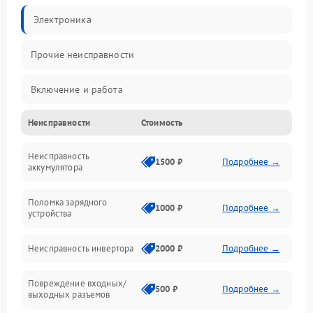
Электроника
Прочие неисправности
Включение и работа
Неисправности
Стоимость
Работа с нагрузкой
Неисправность
Звук и индикация
1500 ₽
Подробнее →
аккумулятора
Питание и режимы
Поломка зарядного
1000 ₽
Подробнее →
устройства
Интерфейсы и связь
Неисправность инвертора
2000 ₽
Подробнее →
Температура и эксплуатация
Повреждение входных/
500 ₽
Подробнее →
выходных разъемов
Механические повреждения