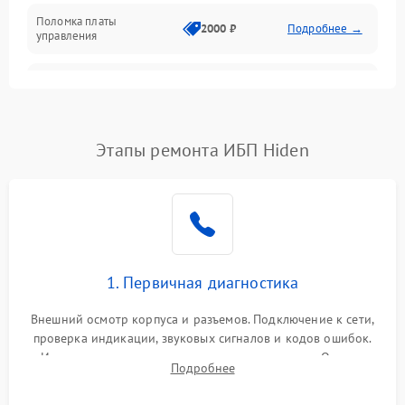
Поломка платы
Механика
2000 ₽
Подробнее →
управления
Неисправность
3000 ₽
Подробнее →
трансформатора
Повреждение
Этапы ремонта ИБП Hiden
500 ₽
Подробнее →
конденсаторов
Поломка предохранителя
100 ₽
Подробнее →
Неисправность системы
1000 ₽
Подробнее →
охлаждения
1. Первичная диагностика
Неисправность
500 ₽
Подробнее →
Внешний осмотр корпуса и разъемов. Подключение к сети,
индикаторов
проверка индикации, звуковых сигналов и кодов ошибок.
Измерение входного и выходного напряжения. Оценка
Поломка фильтров
Подробнее
1000 ₽
Подробнее →
реакции ИБП на отключение основного питания без
(EMI/EMC)
нагрузки.