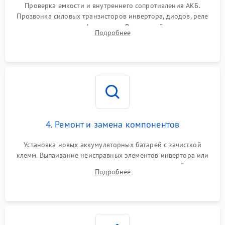
от перегрузок
Проверка емкости и внутреннего сопротивления АКБ.
Прозвонка силовых транзисторов инвертора, диодов, реле
Неисправность системы
переключения и трансформатора. Визуальный поиск вздутых
Подробнее
защиты от короткого
1500 ₽
Подробнее →
конденсаторов и прогаров на печатной плате.
замыкания
Повреждение системы
1000 ₽
Подробнее →
защиты от перегрева
Неисправность системы
защиты от
1500 ₽
Подробнее →
перенапряжения
4. Ремонт и замена компонентов
Установка новых аккумуляторных батарей с зачисткой
клемм. Выпаивание неисправных элементов инвертора или
цепи зарядки и монтаж новых радиодеталей.
Подробнее
Восстановление поврежденных токоведущих дорожек и
замена реле.