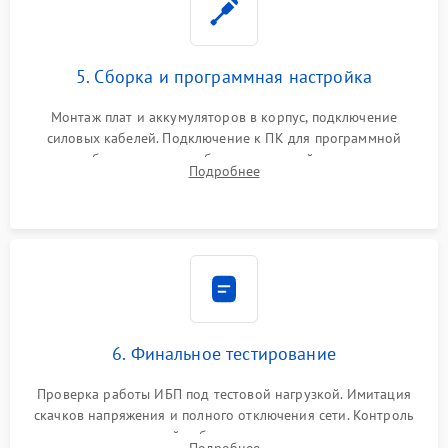
5. Сборка и программная настройка
Монтаж плат и аккумуляторов в корпус, подключение
силовых кабелей. Подключение к ПК для программной
калибровки констант батареи, настройки порогов
Подробнее
срабатывания AVR и сброса счетчиков старения АКБ.
6. Финальное тестирование
Проверка работы ИБП под тестовой нагрузкой. Имитация
скачков напряжения и полного отключения сети. Контроль
времени автономной работы, температурного режима и