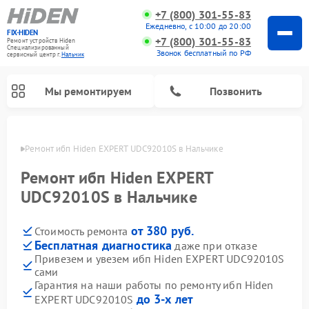
+7 (800) 301-55-83
Ежедневно, с 10:00 до 20:00
FIX-HIDEN
+7 (800) 301-55-83
Ремонт устройств Hiden
Специализированный
Звонок бесплатный по РФ
cервисный центр г.
Нальчик
Мы ремонтируем
Позвонить
ьчике
Ремонт ибп Hiden EXPERT UDC92010S в Нальчике
Ремонт ибп Hiden EXPERT
UDC92010S в Нальчике
от 380 руб.
Стоимость ремонта
Бесплатная диагностика
даже при отказе
Привезем и увезем ибп Hiden EXPERT UDC92010S
сами
Гарантия на наши работы по ремонту ибп Hiden
до 3-х лет
EXPERT UDC92010S