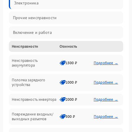
Электроника
Прочие неисправности
Включение и работа
Неисправности
Стоимость
Работа с нагрузкой
Неисправность
Звук и индикация
1500 ₽
Подробнее →
аккумулятора
Питание и режимы
Поломка зарядного
1000 ₽
Подробнее →
устройства
Интерфейсы и связь
Неисправность инвертора
2000 ₽
Подробнее →
Температура и эксплуатация
Повреждение входных/
500 ₽
Подробнее →
выходных разъемов
Механические повреждения