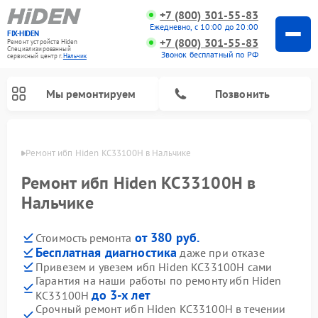
+7 (800) 301-55-83
Ежедневно, с 10:00 до 20:00
FIX-HIDEN
+7 (800) 301-55-83
Ремонт устройств Hiden
Специализированный
Звонок бесплатный по РФ
cервисный центр г.
Нальчик
Мы ремонтируем
Позвонить
ьчике
Ремонт ибп Hiden KC33100H в Нальчике
Ремонт ибп Hiden KC33100H в
Нальчике
от 380 руб.
Стоимость ремонта
Бесплатная диагностика
даже при отказе
Привезем и увезем ибп Hiden KC33100H сами
Гарантия на наши работы по ремонту ибп Hiden
до 3-х лет
KC33100H
Срочный ремонт ибп Hiden KC33100H в течении