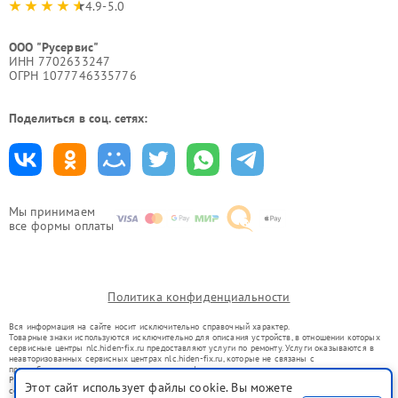
4.9-5.0
ООО "Русервис"
ИНН 7702633247
ОГРН 1077746335776
Поделиться в соц. сетях:
Мы принимаем
все формы оплаты
Политика конфиденциальности
Вся информация на сайте носит исключительно справочный характер.
Товарные знаки используются исключительно для описания устройств, в отношении которых
сервисные центры nlc.hiden-fix.ru предоставляют услуги по ремонту. Услуги оказываются в
неавторизованных сервисных центрах nlc.hiden-fix.ru, которые не связаны с
правообладателями товарных знаков или их официальными представителями.
Ремонт осуществляется для устройств, уже введенных в гражданский оборот в соответствии
Этот сайт использует файлы cookie. Вы можете
со статьей 1487 ГК РФ.