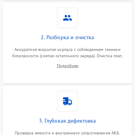
Неисправность системы
1500 ₽
Подробнее →
защиты
Неисправность системы
2000 ₽
Подробнее →
стабилизации
2. Разборка и очистка
Поломка системы
автоматического
1500 ₽
Подробнее →
Аккуратное вскрытие корпуса с соблюдением техники
переключения
безопасности (снятие остаточного заряда). Очистка плат,
радиаторов и кулеров от пыли с помощью сжатого воздуха
Неисправность системы
Подробнее
1500 ₽
Подробнее →
и кистей для предотвращения перегрева и замыканий.
мониторинга
Повреждение внутренних
500 ₽
Подробнее →
проводов
Неисправность системы
1500 ₽
Подробнее →
зарядки
3. Глубокая дефектовка
Поломка системы защиты
1000 ₽
Подробнее →
от перегрузок
Проверка емкости и внутреннего сопротивления АКБ.