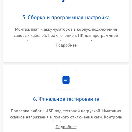
5. Сборка и программная настройка
Монтаж плат и аккумуляторов в корпус, подключение
силовых кабелей. Подключение к ПК для программной
калибровки констант батареи, настройки порогов
Подробнее
срабатывания AVR и сброса счетчиков старения АКБ.
6. Финальное тестирование
Проверка работы ИБП под тестовой нагрузкой. Имитация
скачков напряжения и полного отключения сети. Контроль
времени автономной работы, температурного режима и
Подробнее
корректности формы выходного сигнала.