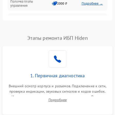
Поломка платы
Механика
2000 ₽
Подробнее →
управления
Неисправность
3000 ₽
Подробнее →
трансформатора
Повреждение
Этапы ремонта ИБП Hiden
500 ₽
Подробнее →
конденсаторов
Поломка предохранителя
100 ₽
Подробнее →
Неисправность системы
1000 ₽
Подробнее →
охлаждения
1. Первичная диагностика
Неисправность
500 ₽
Подробнее →
Внешний осмотр корпуса и разъемов. Подключение к сети,
индикаторов
проверка индикации, звуковых сигналов и кодов ошибок.
Измерение входного и выходного напряжения. Оценка
Поломка фильтров
Подробнее
1000 ₽
Подробнее →
реакции ИБП на отключение основного питания без
(EMI/EMC)
нагрузки.