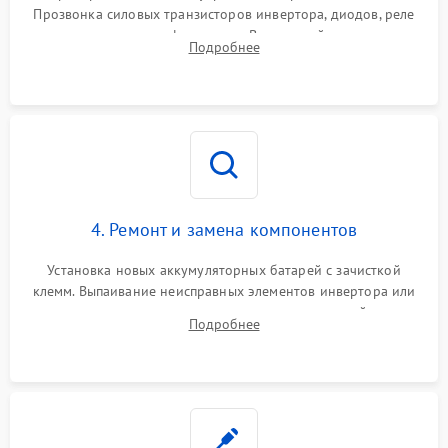
Прозвонка силовых транзисторов инвертора, диодов, реле
Неисправность системы
переключения и трансформатора. Визуальный поиск вздутых
Подробнее
защиты от короткого
1500 ₽
Подробнее →
конденсаторов и прогаров на печатной плате.
замыкания
Повреждение системы
1000 ₽
Подробнее →
защиты от перегрева
Неисправность системы
защиты от
1500 ₽
Подробнее →
перенапряжения
4. Ремонт и замена компонентов
Установка новых аккумуляторных батарей с зачисткой
клемм. Выпаивание неисправных элементов инвертора или
цепи зарядки и монтаж новых радиодеталей.
Подробнее
Восстановление поврежденных токоведущих дорожек и
замена реле.