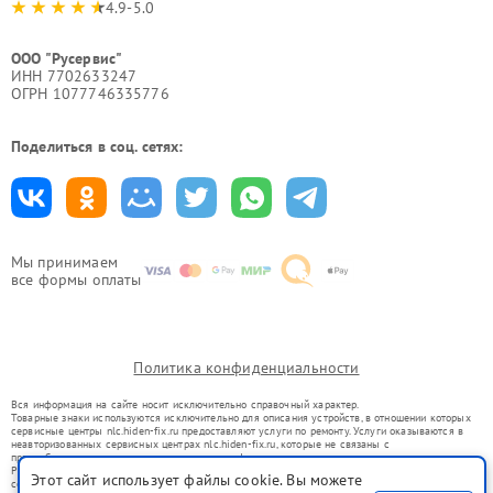
4.9-5.0
ООО "Русервис"
ИНН 7702633247
ОГРН 1077746335776
Поделиться в соц. сетях:
Мы принимаем
все формы оплаты
Политика конфиденциальности
Вся информация на сайте носит исключительно справочный характер.
Товарные знаки используются исключительно для описания устройств, в отношении которых
сервисные центры nlc.hiden-fix.ru предоставляют услуги по ремонту. Услуги оказываются в
неавторизованных сервисных центрах nlc.hiden-fix.ru, которые не связаны с
правообладателями товарных знаков или их официальными представителями.
Ремонт осуществляется для устройств, уже введенных в гражданский оборот в соответствии
Этот сайт использует файлы cookie. Вы можете
со статьей 1487 ГК РФ.