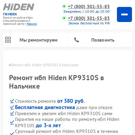
+7 (800) 301-55-83
Ежедневно, с 10:00 до 20:00
FIX-HIDEN
+7 (800) 301-55-83
Ремонт устройств Hiden
Специализированный
Звонок бесплатный по РФ
cервисный центр г.
Нальчик
Мы ремонтируем
Позвонить
ьчике
Ремонт ибп Hiden KP9310S в Нальчике
Ремонт ибп Hiden KP9310S в
Нальчике
от 380 руб.
Стоимость ремонта
Бесплатная диагностика
даже при отказе
Привезем и увезем ибп Hiden KP9310S сами
Гарантия на наши работы по ремонту ибп Hiden
до 3-х лет
KP9310S
Срочный ремонт ибп Hiden KP9310S в течении