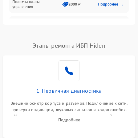
Поломка платы
Механика
2000 ₽
Подробнее →
управления
Неисправность
3000 ₽
Подробнее →
трансформатора
Повреждение
Этапы ремонта ИБП Hiden
500 ₽
Подробнее →
конденсаторов
Поломка предохранителя
100 ₽
Подробнее →
Неисправность системы
1000 ₽
Подробнее →
охлаждения
1. Первичная диагностика
Неисправность
500 ₽
Подробнее →
Внешний осмотр корпуса и разъемов. Подключение к сети,
индикаторов
проверка индикации, звуковых сигналов и кодов ошибок.
Измерение входного и выходного напряжения. Оценка
Поломка фильтров
Подробнее
1000 ₽
Подробнее →
реакции ИБП на отключение основного питания без
(EMI/EMC)
нагрузки.