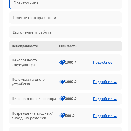
Электроника
Прочие неисправности
Включение и работа
Неисправности
Стоимость
Работа с нагрузкой
Неисправность
Звук и индикация
1500 ₽
Подробнее →
аккумулятора
Питание и режимы
Поломка зарядного
1000 ₽
Подробнее →
устройства
Интерфейсы и связь
Неисправность инвертора
2000 ₽
Подробнее →
Температура и эксплуатация
Повреждение входных/
500 ₽
Подробнее →
выходных разъемов
Механические повреждения