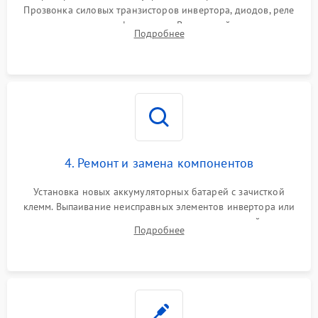
Прозвонка силовых транзисторов инвертора, диодов, реле
Неисправность системы
переключения и трансформатора. Визуальный поиск вздутых
Подробнее
защиты от короткого
1500 ₽
Подробнее →
конденсаторов и прогаров на печатной плате.
замыкания
Повреждение системы
1000 ₽
Подробнее →
защиты от перегрева
Неисправность системы
защиты от
1500 ₽
Подробнее →
перенапряжения
4. Ремонт и замена компонентов
Установка новых аккумуляторных батарей с зачисткой
клемм. Выпаивание неисправных элементов инвертора или
цепи зарядки и монтаж новых радиодеталей.
Подробнее
Восстановление поврежденных токоведущих дорожек и
замена реле.