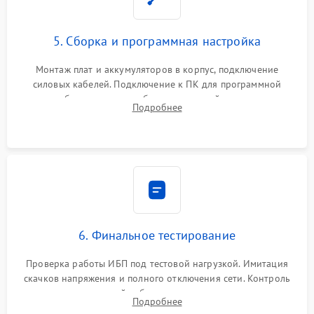
5. Сборка и программная настройка
Монтаж плат и аккумуляторов в корпус, подключение
силовых кабелей. Подключение к ПК для программной
калибровки констант батареи, настройки порогов
Подробнее
срабатывания AVR и сброса счетчиков старения АКБ.
6. Финальное тестирование
Проверка работы ИБП под тестовой нагрузкой. Имитация
скачков напряжения и полного отключения сети. Контроль
времени автономной работы, температурного режима и
Подробнее
корректности формы выходного сигнала.