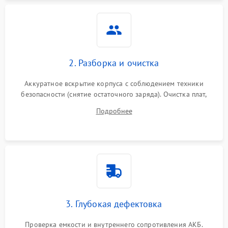
Неисправность системы
1500 ₽
Подробнее →
защиты
Неисправность системы
2000 ₽
Подробнее →
стабилизации
2. Разборка и очистка
Поломка системы
автоматического
1500 ₽
Подробнее →
Аккуратное вскрытие корпуса с соблюдением техники
переключения
безопасности (снятие остаточного заряда). Очистка плат,
радиаторов и кулеров от пыли с помощью сжатого воздуха
Неисправность системы
Подробнее
1500 ₽
Подробнее →
и кистей для предотвращения перегрева и замыканий.
мониторинга
Повреждение внутренних
500 ₽
Подробнее →
проводов
Неисправность системы
1500 ₽
Подробнее →
зарядки
3. Глубокая дефектовка
Поломка системы защиты
1000 ₽
Подробнее →
от перегрузок
Проверка емкости и внутреннего сопротивления АКБ.