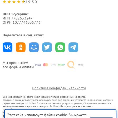
4.9-5.0
ООО "Русервис"
ИНН 7702633247
ОГРН 1077746335776
Поделиться в соц. сетях:
Мы принимаем
все формы оплаты
Политика конфиденциальности
Вся информация на сайте носит исключительно справочный характер.
Товарные знаки используются исключительно для описания устройств, в отношении которых
сервисные центры nlc.hiden-fix.ru предоставляют услуги по ремонту. Услуги оказываются в
неавторизованных сервисных центрах nlc.hiden-fix.ru, которые не связаны с
правообладателями товарных знаков или их официальными представителями.
Ремонт осуществляется для устройств, уже введенных в гражданский оборот в соответствии
Этот сайт использует файлы cookie. Вы можете
со статьей 1487 ГК РФ.