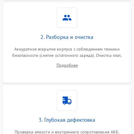
Неисправность системы
1500 ₽
Подробнее →
защиты
Неисправность системы
2000 ₽
Подробнее →
стабилизации
2. Разборка и очистка
Поломка системы
автоматического
1500 ₽
Подробнее →
Аккуратное вскрытие корпуса с соблюдением техники
переключения
безопасности (снятие остаточного заряда). Очистка плат,
радиаторов и кулеров от пыли с помощью сжатого воздуха
Неисправность системы
Подробнее
1500 ₽
Подробнее →
и кистей для предотвращения перегрева и замыканий.
мониторинга
Повреждение внутренних
500 ₽
Подробнее →
проводов
Неисправность системы
1500 ₽
Подробнее →
зарядки
3. Глубокая дефектовка
Поломка системы защиты
1000 ₽
Подробнее →
от перегрузок
Проверка емкости и внутреннего сопротивления АКБ.