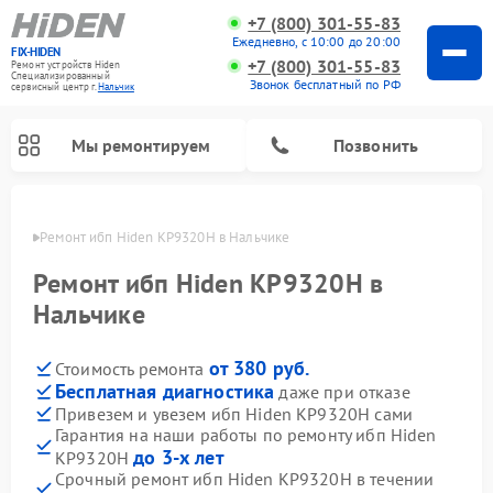
+7 (800) 301-55-83
Ежедневно, с 10:00 до 20:00
FIX-HIDEN
+7 (800) 301-55-83
Ремонт устройств Hiden
Специализированный
Звонок бесплатный по РФ
cервисный центр г.
Нальчик
Мы ремонтируем
Позвонить
ьчике
Ремонт ибп Hiden KP9320H в Нальчике
Ремонт ибп Hiden KP9320H в
Нальчике
от 380 руб.
Стоимость ремонта
Бесплатная диагностика
даже при отказе
Привезем и увезем ибп Hiden KP9320H сами
Гарантия на наши работы по ремонту ибп Hiden
до 3-х лет
KP9320H
Срочный ремонт ибп Hiden KP9320H в течении