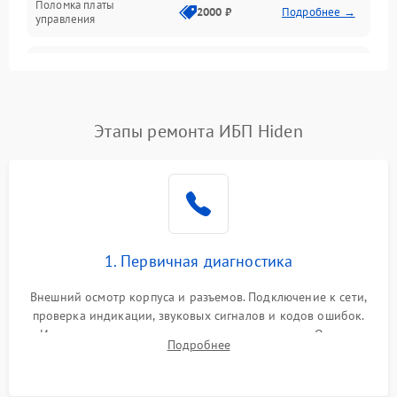
Поломка платы
Механика
2000 ₽
Подробнее →
управления
Неисправность
3000 ₽
Подробнее →
трансформатора
Повреждение
Этапы ремонта ИБП Hiden
500 ₽
Подробнее →
конденсаторов
Поломка предохранителя
100 ₽
Подробнее →
Неисправность системы
1000 ₽
Подробнее →
охлаждения
1. Первичная диагностика
Неисправность
500 ₽
Подробнее →
Внешний осмотр корпуса и разъемов. Подключение к сети,
индикаторов
проверка индикации, звуковых сигналов и кодов ошибок.
Измерение входного и выходного напряжения. Оценка
Поломка фильтров
Подробнее
1000 ₽
Подробнее →
реакции ИБП на отключение основного питания без
(EMI/EMC)
нагрузки.