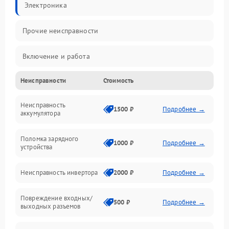
Электроника
Прочие неисправности
Включение и работа
Неисправности
Стоимость
Работа с нагрузкой
Неисправность
Звук и индикация
1500 ₽
Подробнее →
аккумулятора
Питание и режимы
Поломка зарядного
1000 ₽
Подробнее →
устройства
Интерфейсы и связь
Неисправность инвертора
2000 ₽
Подробнее →
Температура и эксплуатация
Повреждение входных/
500 ₽
Подробнее →
выходных разъемов
Механические повреждения