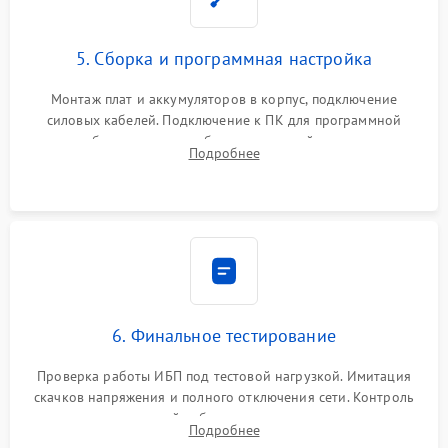
5. Сборка и программная настройка
Монтаж плат и аккумуляторов в корпус, подключение
силовых кабелей. Подключение к ПК для программной
калибровки констант батареи, настройки порогов
Подробнее
срабатывания AVR и сброса счетчиков старения АКБ.
6. Финальное тестирование
Проверка работы ИБП под тестовой нагрузкой. Имитация
скачков напряжения и полного отключения сети. Контроль
времени автономной работы, температурного режима и
Подробнее
корректности формы выходного сигнала.