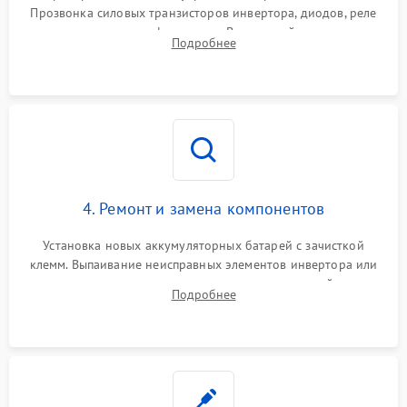
Прозвонка силовых транзисторов инвертора, диодов, реле
Неисправность системы
переключения и трансформатора. Визуальный поиск вздутых
Подробнее
защиты от короткого
1500 ₽
Подробнее →
конденсаторов и прогаров на печатной плате.
замыкания
Повреждение системы
1000 ₽
Подробнее →
защиты от перегрева
Неисправность системы
защиты от
1500 ₽
Подробнее →
перенапряжения
4. Ремонт и замена компонентов
Установка новых аккумуляторных батарей с зачисткой
клемм. Выпаивание неисправных элементов инвертора или
цепи зарядки и монтаж новых радиодеталей.
Подробнее
Восстановление поврежденных токоведущих дорожек и
замена реле.