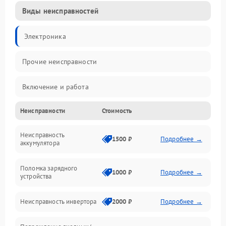
Виды неисправностей
Электроника
Прочие неисправности
Включение и работа
Неисправности
Стоимость
Работа с нагрузкой
Неисправность
Звук и индикация
1500 ₽
Подробнее →
аккумулятора
Питание и режимы
Поломка зарядного
1000 ₽
Подробнее →
устройства
Интерфейсы и связь
Неисправность инвертора
2000 ₽
Подробнее →
Температура и эксплуатация