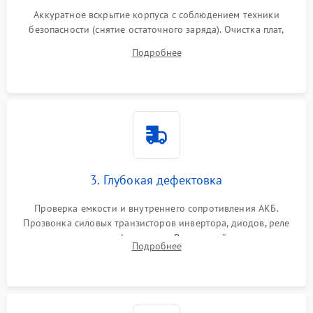
Аккуратное вскрытие корпуса с соблюдением техники
безопасности (снятие остаточного заряда). Очистка плат,
радиаторов и кулеров от пыли с помощью сжатого воздуха
Подробнее
и кистей для предотвращения перегрева и замыканий.
3. Глубокая дефектовка
Проверка емкости и внутреннего сопротивления АКБ.
Прозвонка силовых транзисторов инвертора, диодов, реле
переключения и трансформатора. Визуальный поиск вздутых
Подробнее
конденсаторов и прогаров на печатной плате.