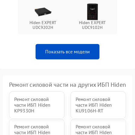
Поломка системы защиты
1000 ₽
Подробнее →
от перегрузок
Hiden EXPERT
Hiden EXPERT
UDC9202H
UDC9102H
Неисправность системы
защиты от короткого
1500 ₽
Подробнее →
замыкания
Показать все модели
Повреждение системы
1000 ₽
Подробнее →
защиты от перегрева
Неисправность системы
защиты от
1500 ₽
Подробнее →
перенапряжения
Ремонт силовой части на других ИБП Hiden
Ремонт силовой
Ремонт силовой
части ИБП Hiden
части ИБП Hiden
KP9330H
KU9106H-RT
Ремонт силовой
Ремонт силовой
части ИБП Hiden
части ИБП Hiden