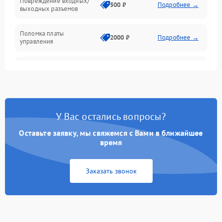
Повреждение входных/
500 ₽
Подробнее →
выходных разъемов
Механические повреждения
Поломка платы
Механика
2000 ₽
Подробнее →
управления
Неисправность
3000 ₽
Подробнее →
трансформатора
Повреждение
500 ₽
Подробнее →
конденсаторов
У Вас остались вопросы?
Поломка предохранителя
100 ₽
Подробнее →
Оставьте заявку, мы свяжемся с Вами в ближайшее
время
Неисправность системы
1000 ₽
Подробнее →
охлаждения
Заказать звонок
Неисправность
500 ₽
Подробнее →
индикаторов
Поломка фильтров