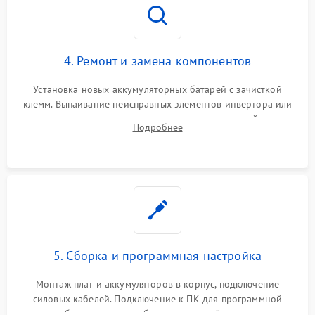
4. Ремонт и замена компонентов
Установка новых аккумуляторных батарей с зачисткой
клемм. Выпаивание неисправных элементов инвертора или
цепи зарядки и монтаж новых радиодеталей.
Подробнее
Восстановление поврежденных токоведущих дорожек и
замена реле.
5. Сборка и программная настройка
Монтаж плат и аккумуляторов в корпус, подключение
силовых кабелей. Подключение к ПК для программной
калибровки констант батареи, настройки порогов