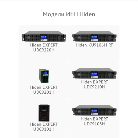
1000 ₽
Подробнее →
(EMI/EMC)
Модели ИБП Hiden
Неисправность системы
1500 ₽
Подробнее →
защиты
Неисправность системы
2000 ₽
Подробнее →
Hiden EXPERT
Hiden KU9106H-RT
стабилизации
UDC9220H
Поломка системы
автоматического
1500 ₽
Подробнее →
переключения
Hiden EXPERT
Неисправность системы
UDC9210H
Hiden EXPERT
1500 ₽
Подробнее →
мониторинга
UDC9201H
Повреждение внутренних
500 ₽
Подробнее →
проводов
Hiden EXPERT
UDC9103H
Hiden EXPERT
Неисправность системы
UDC9101H
1500 ₽
Подробнее →
зарядки