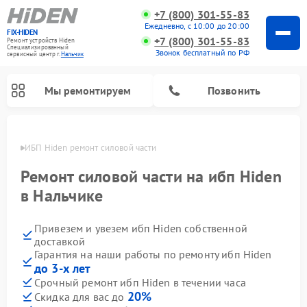
+7 (800) 301-55-83
Ежедневно, с 10:00 до 20:00
FIX-HIDEN
+7 (800) 301-55-83
Ремонт устройств Hiden
Специализированный
Звонок бесплатный по РФ
cервисный центр г.
Нальчик
Мы ремонтируем
Позвонить
ьчике
ИБП Hiden ремонт силовой части
Ремонт силовой части на ибп Hiden
в Нальчике
Привезем и увезем ибп Hiden собственной
доставкой
Гарантия на наши работы по ремонту ибп Hiden
до 3-х лет
Срочный ремонт ибп Hiden в течении часа
20%
Скидка для вас до