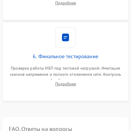
Подробнее
срабатывания AVR и сброса счетчиков старения АКБ.
6. Финальное тестирование
Проверка работы ИБП под тестовой нагрузкой. Имитация
скачков напряжения и полного отключения сети. Контроль
времени автономной работы, температурного режима и
Подробнее
корректности формы выходного сигнала.
FAQ. Ответы на вопросы